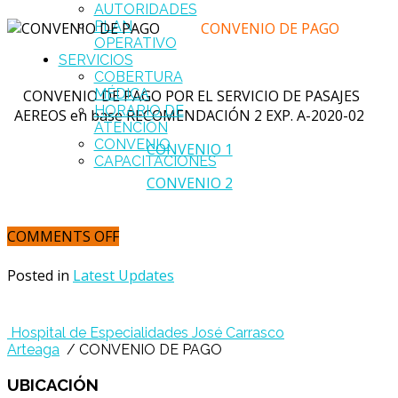
AUTORIDADES
PLAN
CONVENIO DE PAGO
OPERATIVO
SERVICIOS
COBERTURA
MÉDICA
CONVENIO DE PAGO POR EL SERVICIO DE PASAJES
HORARIO DE
AEREOS en base RECOMENDACIÓN 2 EXP. A-2020-02
ATENCIÓN
CONVENIO
CONVENIO 1
CAPACITACIONES
CONVENIO 2
COMMENTS OFF
Posted in
Latest Updates
Hospital de Especialidades José Carrasco
Arteaga
/ CONVENIO DE PAGO
UBICACIÓN