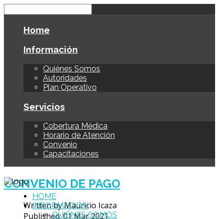
Home
Información
Quiénes Somos
Autoridades
Plan Operativo
Servicios
Cobertura Médica
Horario de Atención
Convenio
Capacitaciones
CONVENIO DE PAGO
HOME
Written by Mauricio Icaza
INFORMACIÓN
QUIÉNES SOMOS
Published: 01 Mar 2021