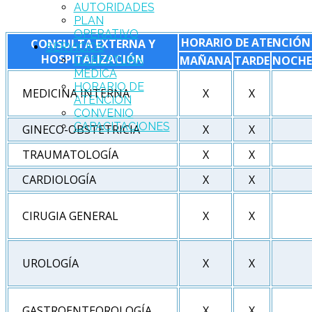
AUTORIDADES
PLAN
OPERATIVO
HORARIO DE ATENCIÓN
CONSULTA EXTERNA Y
SERVICIOS
HOSPITALIZACIÓN
MAÑANA
TARDE
NOCHE
COBERTURA
MÉDICA
HORARIO DE
MEDICINA INTERNA
X
X
ATENCIÓN
CONVENIO
CAPACITACIONES
GINECO-OBSTETRICIA
X
X
TRAUMATOLOGÍA
X
X
CARDIOLOGÍA
X
X
CIRUGIA GENERAL
X
X
UROLOGÍA
X
X
GASTROENTEOROLOGÍA
X
X