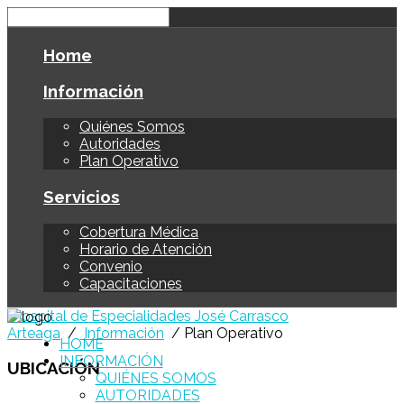
Home
Información
Quiénes Somos
Autoridades
Plan Operativo
Servicios
Cobertura Médica
Horario de Atención
Convenio
Capacitaciones
Hospital de Especialidades José Carrasco
Arteaga
/
Información
/ Plan Operativo
HOME
INFORMACIÓN
UBICACIÓN
QUIÉNES SOMOS
AUTORIDADES