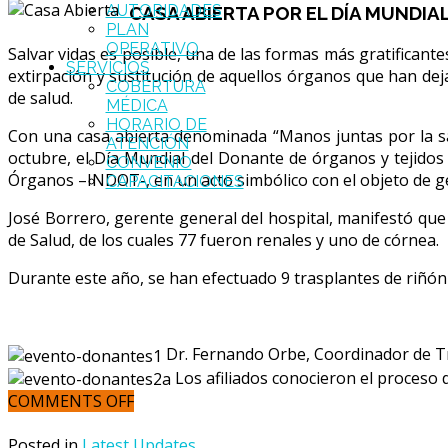
AUTORIDADES
CASA ABIERTA POR EL DÍA MUNDIA
PLAN
OPERATIVO
Salvar vidas es posible, una de las formas más gratificante
SERVICIOS
extirpación y sustitución de aquellos órganos que han dej
COBERTURA
de salud.
MÉDICA
HORARIO DE
Con una casa abierta denominada “Manos juntas por la sa
ATENCIÓN
octubre, el Día Mundial del Donante de órganos y tejidos
CONVENIO
Órganos –INDOT-, en un acto simbólico con el objeto de g
CAPACITACIONES
José Borrero, gerente general del hospital, manifestó que 
de Salud, de los cuales 77 fueron renales y uno de córnea.
Durante este año, se han efectuado 9 trasplantes de riñón 
Dr. Fernando Orbe, Coordinador de T
Los afiliados conocieron el proceso 
COMMENTS OFF
Posted in
Latest Updates